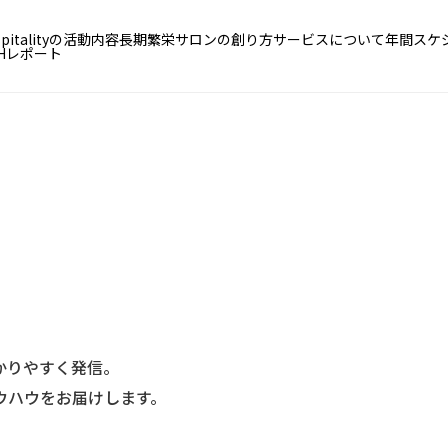
ospitalityの活動内容
長期繁栄サロンの創り方
サービスについて
年間スケ
BHレポート
かりやすく発信。
ウハウをお届けします。