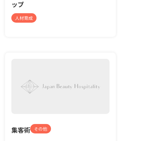
ップ
人材育成
集客術
その他