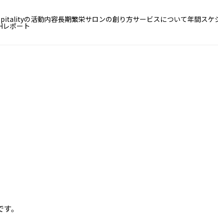
ospitalityの活動内容
長期繁栄サロンの創り方
サービスについて
年間スケ
BHレポート
。
です。