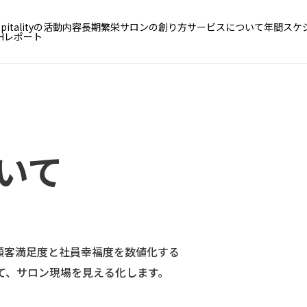
ospitalityの活動内容
長期繁栄サロンの創り方
サービスについて
年間スケ
BHレポート
ついて
顧客満足度と社員幸福度を数値化する
いて、サロン現場を見える化します。